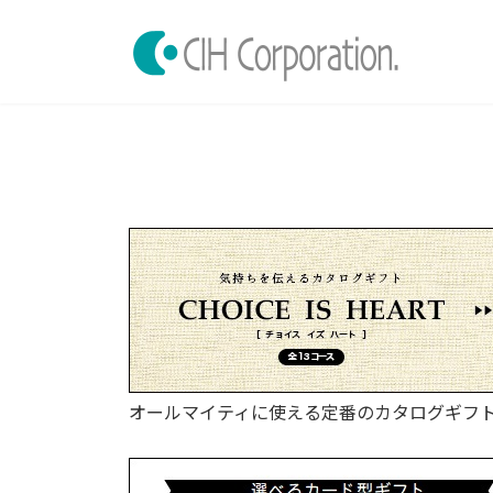
コ
ナ
ン
ビ
テ
ゲ
ン
ー
ツ
シ
へ
ョ
ス
ン
キ
に
ッ
移
プ
動
オールマイティに使える定番のカタログギフ