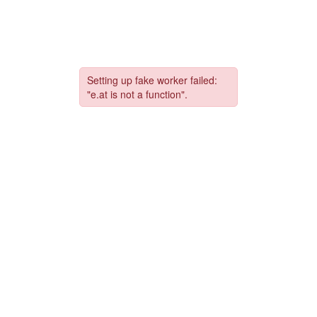
コ
ナ
ン
ビ
テ
ゲ
ン
ー
ツ
シ
へ
ョ
ス
ン
キ
に
ッ
移
プ
動