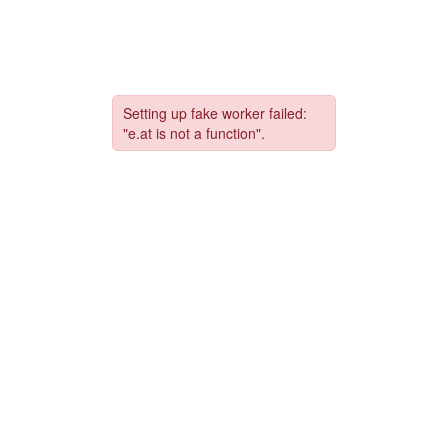
コ
ナ
ン
ビ
テ
ゲ
ン
ー
ツ
シ
へ
ョ
ス
ン
キ
に
ッ
移
プ
動