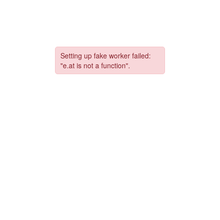
コ
ナ
ン
ビ
テ
ゲ
ン
ー
ツ
シ
へ
ョ
ス
ン
キ
に
ッ
移
プ
動