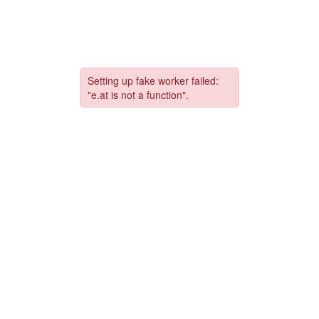
コ
ナ
ン
ビ
テ
ゲ
ン
ー
ツ
シ
へ
ョ
ス
ン
キ
に
ッ
移
プ
動