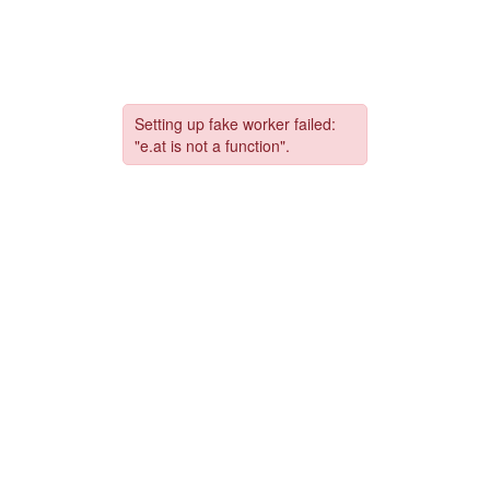
コ
ナ
ン
ビ
テ
ゲ
ン
ー
ツ
シ
へ
ョ
ス
ン
キ
に
ッ
移
プ
動