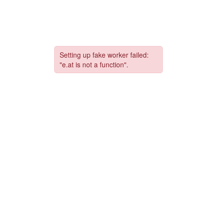
コ
ナ
ン
ビ
テ
ゲ
ン
ー
ツ
シ
へ
ョ
ス
ン
キ
に
ッ
移
プ
動