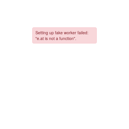
コ
ナ
ン
ビ
テ
ゲ
ン
ー
ツ
シ
へ
ョ
ス
ン
キ
に
ッ
移
プ
動