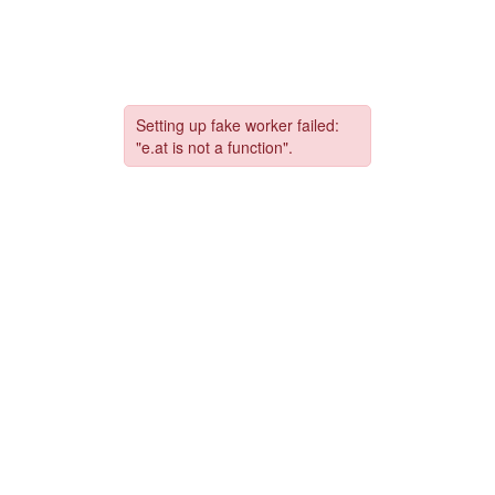
コ
ナ
ン
ビ
テ
ゲ
ン
ー
ツ
シ
へ
ョ
ス
ン
キ
に
ッ
移
プ
動