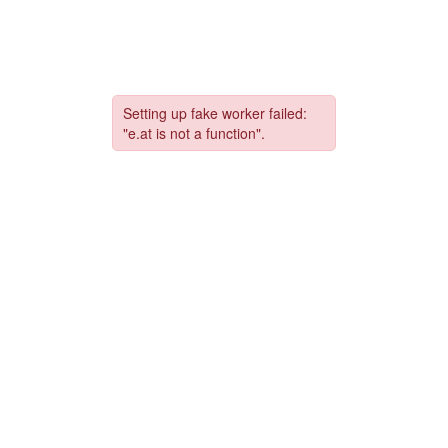
コ
ナ
ン
ビ
テ
ゲ
ン
ー
ツ
シ
へ
ョ
ス
ン
キ
に
ッ
移
プ
動