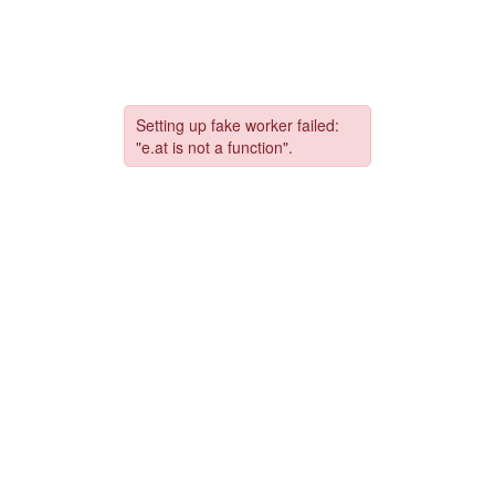
コ
ナ
ン
ビ
テ
ゲ
ン
ー
ツ
シ
へ
ョ
ス
ン
キ
に
ッ
移
プ
動